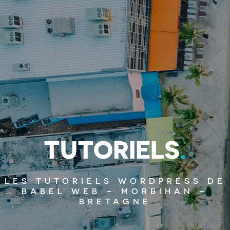
T
U
T
O
R
I
E
L
S
.
LES TUTORIELS WORDPRESS DE
BABEL WEB – MORBIHAN –
BRETAGNE