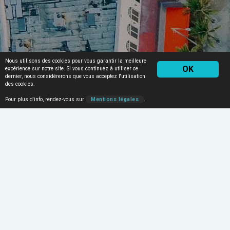
Nous utilisons des cookies pour vous garantir la meilleure
OK
expérience sur notre site. Si vous continuez à utiliser ce
dernier, nous considérerons que vous acceptez l'utilisation
des cookies.
Pour plus d'info, rendez-vous sur
Mentions légales
.
Étiquette :
thème
Comment effectuer une boucle
secondaire dans WordPress ?