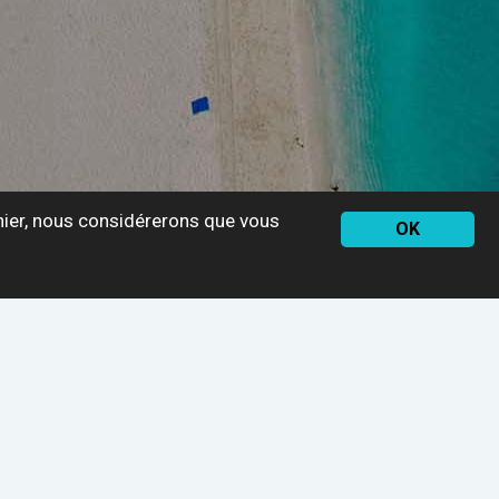
rnier, nous considérerons que vous
OK
ets et nous verrons pratiquement comment