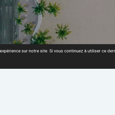
expérience sur notre site. Si vous continuez à utiliser ce de
Étiquette :
champ personnalisé
 avec les custom post types
let
Dans ce tutoriel, nous traitons des widg