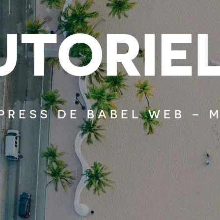
U
T
O
R
I
E
PRESS DE BABEL WEB – 